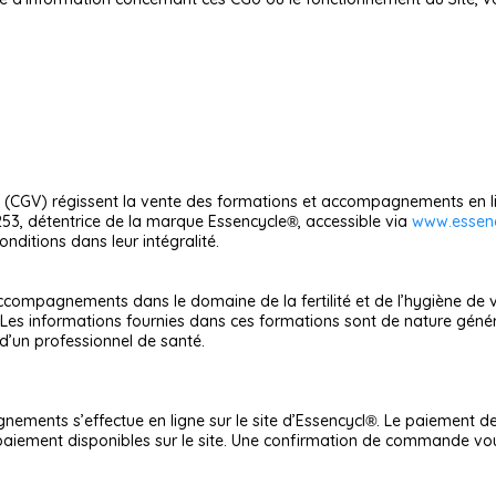
e (CGV) régissent la vente des formations et accompagnements en 
253, détentrice de la marque Essencycle
, accessible via
www.essen
®
conditions dans leur intégralité.
compagnements dans le domaine de la fertilité et de l’hygiène de v
s. Les informations fournies dans ces formations sont de nature gén
’un professionnel de santé.
ements s’effectue en ligne sur le site d’Essencycl
. Le paiement d
®
iement disponibles sur le site. Une confirmation de commande vou