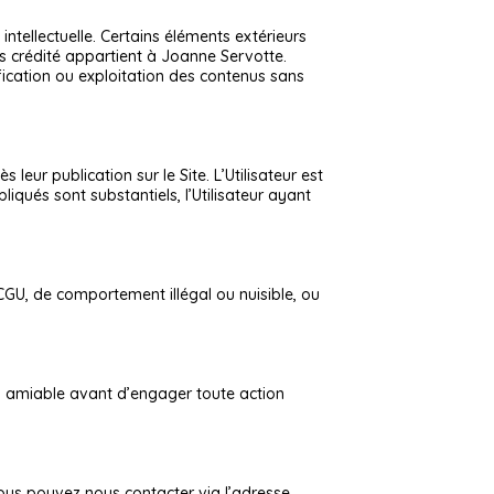
intellectuelle. Certains éléments extérieurs
pas crédité appartient à Joanne Servotte.
ification ou exploitation des contenus sans
eur publication sur le Site. L’Utilisateur est
iqués sont substantiels, l’Utilisateur ayant
 CGU, de comportement illégal ou nuisible, ou
ion amiable avant d’engager toute action
ous pouvez nous contacter via l’adresse