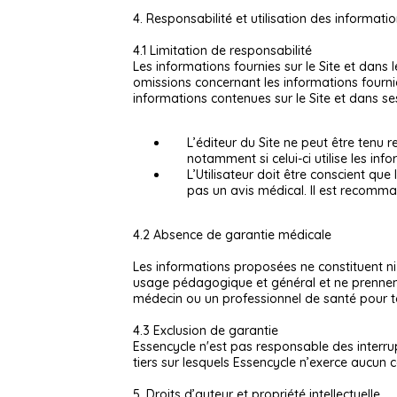
4. Responsabilité et utilisation des informati
4.1 Limitation de responsabilité
Les informations fournies sur le Site et dans
omissions concernant les informations fournies
informations contenues sur le Site et dans ses
L’éditeur du Site ne peut être tenu
notamment si celui-ci utilise les i
L’Utilisateur doit être conscient que
pas un avis médical. Il est recomman
4.2 Absence de garantie médicale
Les informations proposées ne constituent n
usage pédagogique et général et ne prennent p
médecin ou un professionnel de santé pour tout
4.3 Exclusion de garantie
Essencycle n'est pas responsable des interrupt
tiers sur lesquels Essencycle n’exerce aucun c
5. Droits d’auteur et propriété intellectuelle