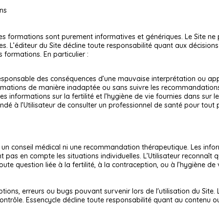
ons
 les formations sont purement informatives et génériques. Le Site ne
. L’éditeur du Site décline toute responsabilité quant aux décisions p
 formations. En particulier :
 responsable des conséquences d’une mauvaise interprétation ou appli
nformations de manière inadaptée ou sans suivre les recommandations
 les informations sur la fertilité et l’hygiène de vie fournies dans su
dé à l’Utilisateur de consulter un professionnel de santé pour tout 
i un conseil médical ni une recommandation thérapeutique. Les info
as en compte les situations individuelles. L’Utilisateur reconnaît qu
e question liée à la fertilité, à la contraception, ou à l’hygiène de
ions, erreurs ou bugs pouvant survenir lors de l'utilisation du Site. L
ontrôle. Essencycle décline toute responsabilité quant au contenu ou à