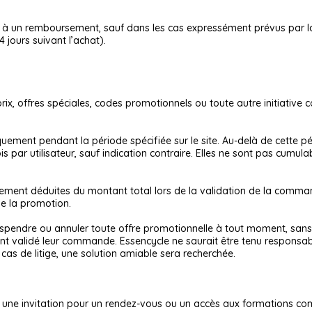
t à un remboursement, sauf dans les cas expressément prévus par la 
jours suivant l’achat).
ix, offres spéciales, codes promotionnels ou toute autre initiative 
uement pendant la période spécifiée sur le site. Au-delà de cette p
 par utilisateur, sauf indication contraire. Elles ne sont pas cumula
ment déduites du montant total lors de la validation de la comman
de la promotion.
suspendre ou annuler toute offre promotionnelle à tout moment, sans 
ant validé leur commande. Essencycle ne saurait être tenu respons
cas de litige, une solution amiable sera recherchée.
eçoit une invitation pour un rendez-vous ou un accès aux formations