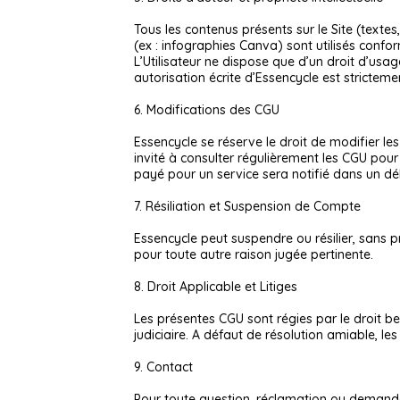
Tous les contenus présents sur le Site (textes,
(ex : infographies Canva) sont utilisés confo
L’Utilisateur ne dispose que d’un droit d’usa
autorisation écrite d’Essencycle est strictemen
6. Modifications des CGU
Essencycle se réserve le droit de modifier les
invité à consulter régulièrement les CGU pour 
payé pour un service sera notifié dans un déla
7. Résiliation et Suspension de Compte
Essencycle peut suspendre ou résilier, sans p
pour toute autre raison jugée pertinente.
8. Droit Applicable et Litiges
Les présentes CGU sont régies par le droit be
judiciaire. A défaut de résolution amiable, l
9. Contact
Pour toute question, réclamation ou demande