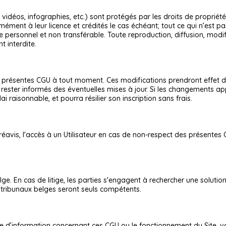
 vidéos, infographies, etc.) sont protégés par les droits de propriété 
rmément à leur licence et crédités le cas échéant; tout ce qui n’est 
ge personnel et non transférable. Toute reproduction, diffusion, mod
t interdite.
 présentes CGU à tout moment. Ces modifications prendront effet dès l
rester informés des éventuelles mises à jour. Si les changements appl
i raisonnable, et pourra résilier son inscription sans frais.
réavis, l'accès à un Utilisateur en cas de non-respect des présentes
lge. En cas de litige, les parties s'engagent à rechercher une solut
es tribunaux belges seront seuls compétents.
 d’information concernant ces CGU ou le fonctionnement du Site, v