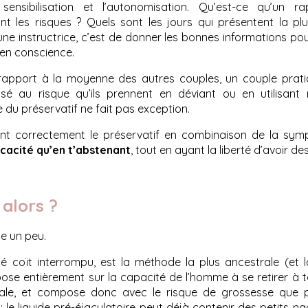
nsibilisation et l’autonomisation. Qu’est-ce qu’un ra
t les risques ? Quels sont les jours qui présentent la plu
une instructrice, c’est de donner les bonnes informations po
 en conscience.
rapport à la moyenne des autres couples, un couple prati
ilisé au risque qu’ils prennent en déviant ou en utilisan
 du préservatif ne fait pas exception.
isant correctement le préservatif en combinaison de la sy
cacité qu’en t’abstenant
, tout en ayant la liberté d’avoir d
t alors ?
se un peu.
elé coït interrompu, est la méthode la plus ancestrale (et
pose entièrement sur la capacité de l’homme à se retirer à t
inale, et compose donc avec le risque de grossesse que 
: le liquide pré-éjaculatoire peut déjà contenir des petits nage