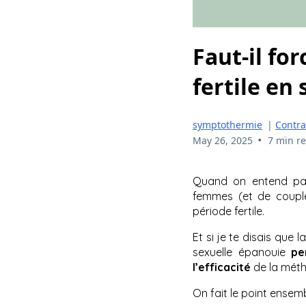
Faut-il fo
fertile en
symptothermie
|
Contra
•
May 26, 2025
7 min r
Quand on entend pa
femmes (et de couple
période fertile.
Et si je te disais que
sexuelle épanouie
pe
l’efficacité
de la mét
On fait le point ensem