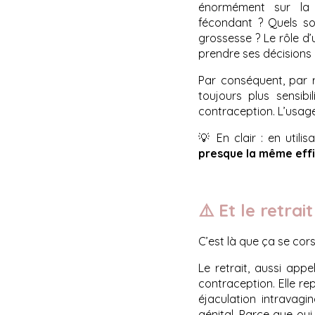
énormément sur la se
fécondant ? Quels son
grossesse ? Le rôle d’
prendre ses décisions
Par conséquent, par 
toujours plus sensib
contraception. L’usage
💡 En clair : en util
presque la même effi
⚠️ Et le retrai
C’est là que ça se cor
Le retrait, aussi app
contraception. Elle re
éjaculation intravag
génital. Parce que oui 