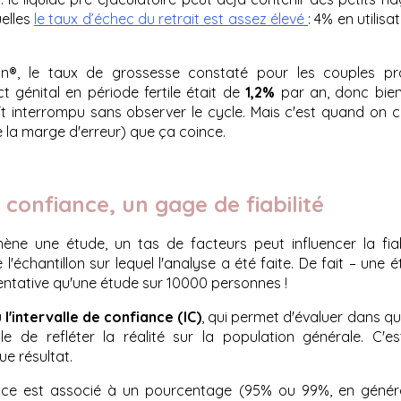
uelles
le taux d’échec du retrait est assez élevé
: 4% en utilisa
an®, le taux de grossesse constaté pour les couples pra
 génital en période fertile était de
1,2%
par an, donc bien
oït interrompu sans observer le cycle. Mais c'est quand on co
e la marge d'erreur) que ça coince.
e confiance, un gage de fiabilité
ne une étude, un tas de facteurs peut influencer la fiabi
 l'échantillon sur lequel l'analyse a été faite. De fait – une
entative qu'une étude sur 10000 personnes !
u
l'intervalle de confiance (IC)
, qui permet d'évaluer dans qu
e de refléter la réalité sur la population générale. C'e
e résultat.
iance est associé à un pourcentage (95% ou 99%, en génér