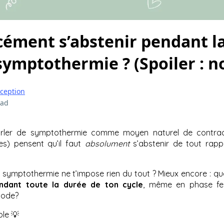
rcément s’abstenir pendant l
 symptothermie ? (Spoiler : n
ception
ead
rler de symptothermie comme moyen naturel de contrac
s) pensent qu’il faut
absolument
s’abstenir de tout rapp
 la symptothermie ne t’impose rien du tout ? Mieux encore : qu
ndant toute la durée de ton cycle
, même en phase fe
hode?
ble 💡