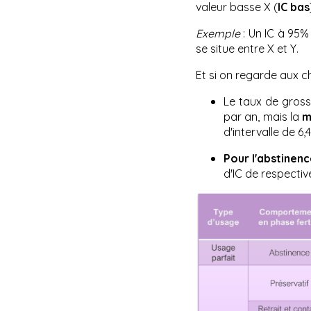
valeur basse X (
IC bas
Exemple
: Un IC à 95% 
se situe entre X et Y.
Et si on regarde aux ch
Le taux de gros
par an, mais la
m
d'intervalle de 6,
Pour l'abstinenc
d'IC de respectiv