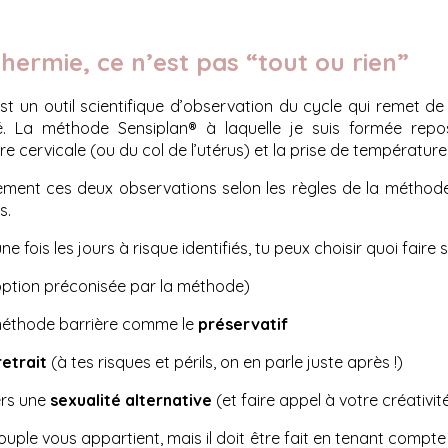
hermie, ce n’est pas “tout ou rien”
st un outil scientifique d’observation du cycle qui remet de
ité. La méthode Sensiplan® à laquelle je suis formée rep
ire cervicale (ou du col de l’utérus) et la prise de température
ement ces deux observations selon les règles de la méthode, 
s.
 fois les jours à risque identifiés, tu peux choisir quoi faire s
ption préconisée par la méthode)
e méthode barrière comme le
préservatif
retrait
(à tes risques et périls, on en parle juste après !)
ers une
sexualité alternative
(et faire appel à votre créativit
ouple vous appartient, mais il doit être fait en tenant compte 