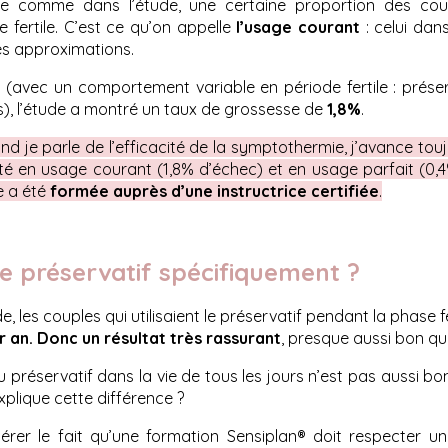
ie comme dans l’étude, une certaine proportion des co
e fertile. C’est ce qu’on appelle
l’usage courant
: celui dan
es approximations.
t
(avec un comportement variable en période fertile : préserv
), l’étude a montré un taux de grossesse de
1,8%
.
d je parle de l’efficacité de la symptothermie, j’avance touj
acité en usage courant (1,8% d’échec) et en usage parfait (0,
e a été
formée auprès d’une instructrice certifiée
.
our le préservatif spécifiquement ?
 les couples qui utilisaient le préservatif pendant la phase fe
 an. Donc un résultat très rassurant
, presque aussi bon qu
 du préservatif dans la vie de tous les jours n’est pas aussi 
explique cette différence ?
dérer le fait qu’une formation Sensiplan® doit respecter u