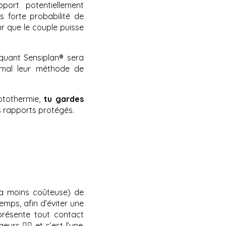
pport potentiellement
s forte probabilité de
ur que le couple puisse
quant Sensiplan® sera
t mal leur méthode de
mptothermie,
tu gardes
es rapports protégés.
 la moins coûteuse) de
emps, afin d’éviter une
présente tout contact
urs 🏊‍♂️ et c’est l’une