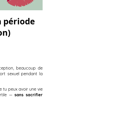
a période
on)
eption, beaucoup de
ort sexuel pendant la
e tu peux avoir une vie
rtile —
sans sacrifier