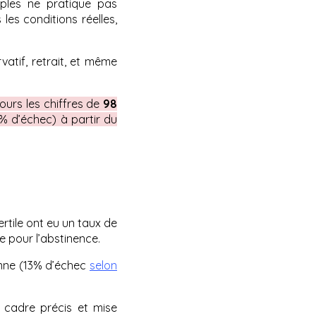
uples ne pratique pas
s les conditions réelles,
atif, retrait, et même
ours les chiffres de
98
4% d’échec) à partir du
rtile ont eu un taux de
e pour l’abstinence.
bonne (13% d’échec
selon
n cadre précis et mise