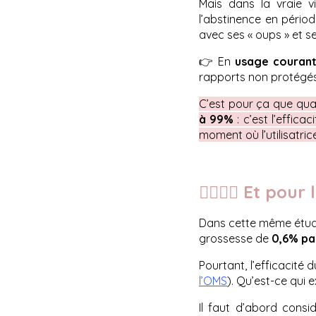
Mais dans la vraie v
l’abstinence en périod
avec ses « oups » et s
👉 En
usage couran
rapports non protégés
C’est pour ça que quan
à 99%
: c’est l’effic
moment où l’utilisatric
👩‍❤️‍💋‍👨 Et p
Dans cette même étude,
grossesse de
0,6% par
Pourtant, l’efficacité
l’OMS
). Qu’est-ce qui 
Il faut d’abord consi